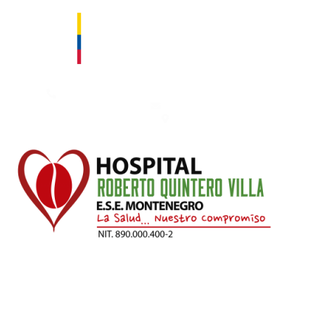
Contáctanos: 753 50 00 – 753 66 66. Fax: 753 66 66 Ext. 111
hospital@esemontenegro.gov.co
Km 1 Vía Montenegro - Armenia