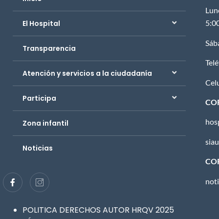
Lun
5:0
El Hospital
Sáb
Transparencia
Tel
Atención y servicios a la ciudadanía
Cel
Participa
CO
hos
Zona infantil
sia
Noticias
COR
not
POLITICA DERECHOS AUTOR HRQV 2025