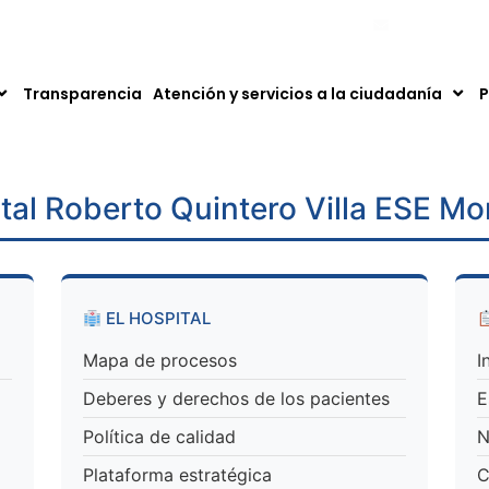
ntáctanos: 753 50 00 – 753 66 66. Fax: 753 66 66 Ext. 111
hospital@ese
Transparencia
Atención y servicios a la ciudadanía
P
tal Roberto Quintero Villa ESE M
EL HOSPITAL
Mapa de procesos
I
Deberes y derechos de los pacientes
E
Política de calidad
N
Plataforma estratégica
C