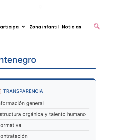
montenegro.gov.co
Km 1 Vía Montenegro - Armenia
articipa
Zona infantil
Noticias
ontenegro
TRANSPARENCIA
nformación general
structura orgánica y talento humano
ormativa
ontratación