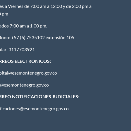
es a Viernes de 7:00 am a 12:00 y de 2:00 pm a
0 pm
ados 7:00 am a 1:00 pm.
éfono: +57 (6) 7535102 extensión 105
ular: 3117703921
RREOS ELECTRÓNICOS:
pital@esemontenegro.gov.co
u@esemontenegro.gov.co
REO NOTIFICACIONES JUDICIALES:
ificaciones@esemontenegro.gov.co