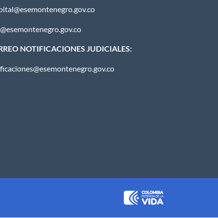
pital@esemontenegro.gov.co
u@esemontenegro.gov.co
REO NOTIFICACIONES JUDICIALES:
ificaciones@esemontenegro.gov.co