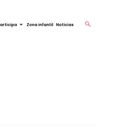
montenegro.gov.co
Km 1 Vía Montenegro - Armenia
articipa
Zona infantil
Noticias