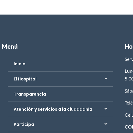
Menú
Ho
Serv
Inicio
Lun
5:0
El Hospital
Sáb
Transparencia
Tel
Atención y servicios a la ciudadanía
Cel
Participa
CO