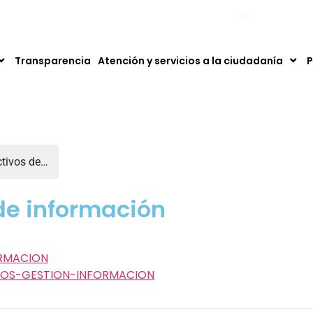
ntáctanos: 753 50 00 – 753 66 66. Fax: 753 66 66 Ext. 111
hospital@ese
Transparencia
Atención y servicios a la ciudadanía
P
ctivos de…
 de información
RMACION
TOS-GESTION-INFORMACION