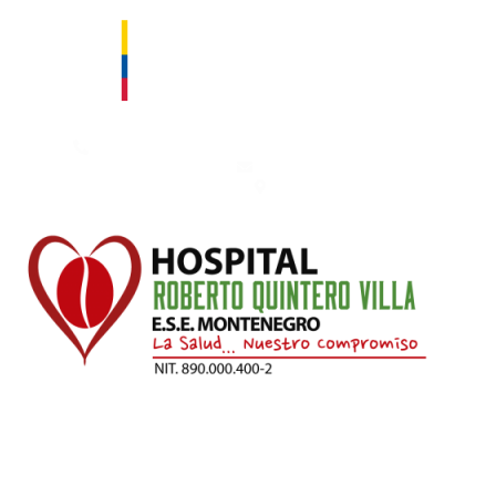
Contáctanos: 753 50 00 – 753 66 66. Fax: 753 66 66 Ext. 111
hospital@esemontenegro.gov.co
Km 1 Vía Montenegro - Armenia