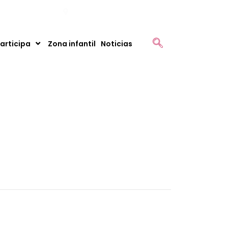
montenegro.gov.co
Km 1 Vía Montenegro - Armenia
articipa
Zona infantil
Noticias