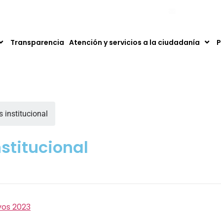
ntáctanos: 753 50 00 – 753 66 66. Fax: 753 66 66 Ext. 111
hospital@ese
Transparencia
Atención y servicios a la ciudadanía
P
s institucional
nstitucional
vos 2023