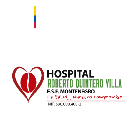
Contáctanos: 753 50 00 – 753 66 66. Fax: 753 66 66 Ext. 111
hospital@esemontenegro.gov.co
Km 1 Vía Montenegro - Armenia