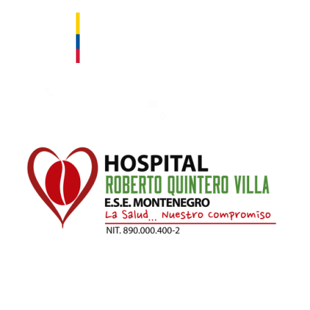
Contáctanos: 753 50 00 – 753 66 66. Fax: 753 66 66 Ext. 111
hospital@esemontenegro.gov.co
Km 1 Vía Montenegro - Armenia