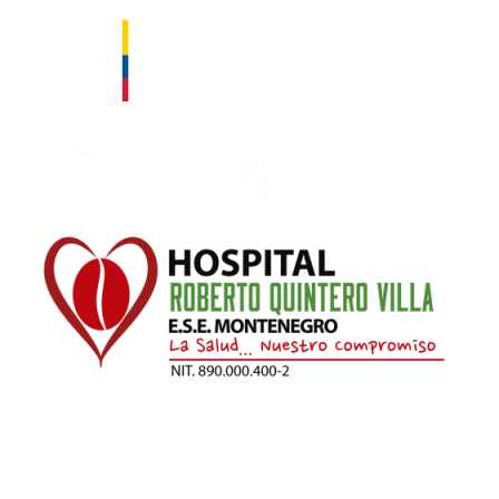
Contáctanos: 753 50 00 – 753 66 66. Fax: 753 66 66 Ext. 111
hospital@esemontenegro.gov.co
Km 1 Vía Montenegro - Armenia