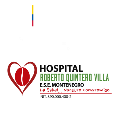
Contáctanos: 753 50 00 – 753 66 66. Fax: 753 66 66 Ext. 111
hospital@esemontenegro.gov.co
Km 1 Vía Montenegro - Armenia